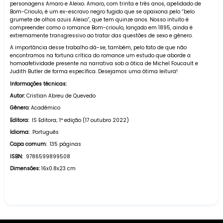
personagens Amaro e Aleixo. Amaro, com trinta e três anos, apelidado de
Bom-Crioulo, é um ex-escravo negro fugido que se apaixona pelo “belo
grumete de olhos azuis Aleixo”, que tem quinze anos. Nosso intuito é
compreender como o romance Bom-crioulo, lançado em 1895, ainda é
extremamente transgressivo ao tratar das questões de sexo e gênero.
A importância desse trabalho dá-se, também, pelo fato de que não
encontramos na fortuna crítica do romance um estudo que aborde a
homoafetividade presente na narrativa sob a ótica de Michel Foucault e
Judith Butler de forma específica. Desejamos uma ótima leitura!
Informações técnicas:
Autor:
Cristian Abreu de Quevedo
Gênero:
Acadêmico
Editora:
‎ IS Editora; 1ª edição (17 outubro 2022)
Idioma:
‎ Português
Capa comum:
‎ 135 páginas
ISBN: ‎
9786599899508
Dimensões: ‎
16x0.8x23 cm