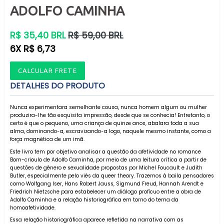
ADOLFO CAMINHA
Preço
R$ 35,40 BRL
R$ 59,00 BRL
normal
6X R$ 6,73
CALCULAR FRETE
DETALHES DO PRODUTO
Nunca experimentara semelhante cousa, nunca homem algum ou mulher
produzira-lhe tão esquisita impressão, desde que se conhecia! Entretanto, o
certo é que o pequeno, uma criança de quinze anos, abalara toda a sua
alma, dominando-a, escravizando-a logo, naquele mesmo instante, como a
força magnética de um imã.
Este livro tem por objetivo analisar a questão da afetividade no romance
Bom-crioulo de Adolfo Caminha, por meio de uma leitura crítica a partir de
questões de gênero e sexualidade propostas por Michel Foucault e Judith
Butler, especialmente pelo viés da queer theory. Trazemos à baila pensadores
como Wolfgang Iser, Hans Robert Jauss, Sigmund Freud, Hannah Arendt e
Friedrich Nietzsche para estabelecer um diálogo profícuo entre a obra de
Adolfo Caminha e a relação historiográfica em torno do tema da
homoafetividade.
Essa relação historiográfica aparece refletida na narrativa com as