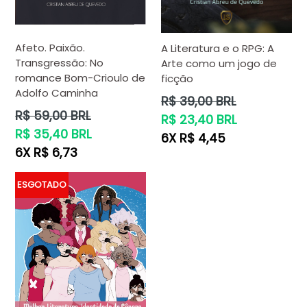
Afeto. Paixão.
A Literatura e o RPG: A
Transgressão: No
Arte como um jogo de
romance Bom-Crioulo de
ficção
Adolfo Caminha
Preço
R$ 39,00 BRL
Preço
normal
R$ 59,00 BRL
R$ 23,40 BRL
normal
R$ 35,40 BRL
6X R$ 4,45
6X R$ 6,73
ESGOTADO