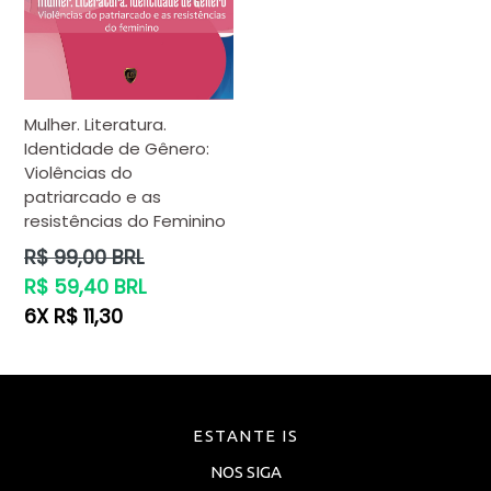
Mulher. Literatura.
Identidade de Gênero:
Violências do
patriarcado e as
resistências do Feminino
Preço
R$ 99,00 BRL
normal
R$ 59,40 BRL
6X R$ 11,30
ESTANTE IS
NOS SIGA