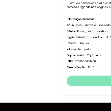
- Porque é hora de celebrar a cri
coração e jogando nas páginas, s
Informações técnicas:
Título:
Carne, Palavra e Osso: Texto
Gênero:
Poesia, crônica e artigos
Organizadores:
Cristian Abreu de 
Editora: ‎
IS Editora
Idioma: ‎
Português
Capa comum:
167 páginas
ISBN: ‎
9786598633400
Dimensões:
16 x 23 x 1 cm