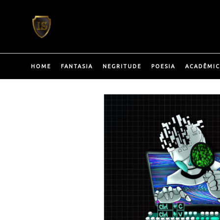
Pular
para
o
conteúdo
HOME
FANTASIA
NEGRITUDE
POESIA
ACADÊMI