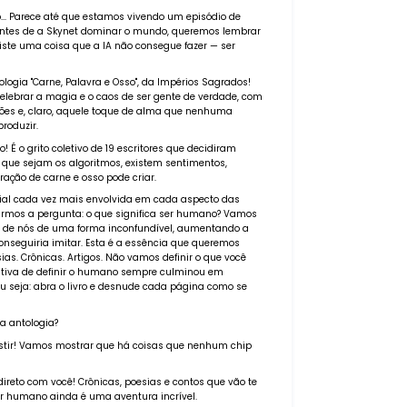
ado... Parece até que estamos vivendo um episódio de
! Antes de a Skynet dominar o mundo, queremos lembrar
iste uma coisa que a IA não consegue fazer — ser
logia "Carne, Palavra e Osso", da Impérios Sagrados!
celebrar a magia e o caos de ser gente de verdade, com
ões e, claro, aquele toque de alma que nenhuma
roduzir.
! É o grito coletivo de 19 escritores que decidiram
que sejam os algoritmos, existem sentimentos,
ração de carne e osso pode criar.
icial cada vez mais envolvida em cada aspecto das
armos a pergunta: o que significa ser humano? Vamos
 de nós de uma forma inconfundível, aumentando a
eguiria imitar. Esta é a essência que queremos
ias. Crônicas. Artigos. Não vamos definir o que você
ntativa de definir o humano sempre culminou em
 seja: abra o livro e desnude cada página como se
sa antologia?
istir! Vamos mostrar que há coisas que nenhum chip
direto com você! Crônicas, poesias e contos que vão te
ser humano ainda é uma aventura incrível.