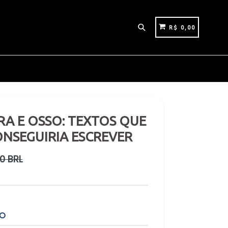
Pesquisar
CARRINHO
CARRINHO
R$ 0,00
RA E OSSO: TEXTOS QUE
ONSEGUIRIA ESCREVER
0 BRL
TO