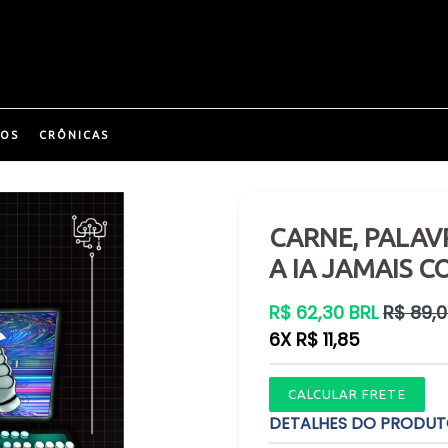
COS
CRÔNICAS
CARNE, PALAV
A IA JAMAIS C
Preço
R$ 62,30 BRL
R$ 89,0
normal
6X R$ 11,85
CALCULAR FRETE
DETALHES DO PRODU