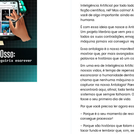
Inteligência Artificial por todo l
ficção científica, né? Mas calma
você de algo importante: ainda ex
humana.
É com essa ideia que nasce a Anto
Um projeto literário que vem pra 
todas as suas contradições, emoç
máquina jamais vai conseguir rep
Essa antologia é o nosso manifesto
mostrar que, por mais avançados 
palavras e histórias que só um co
Em uma era de Inteligência Artif
nossas vidas, é tempo de repens
escancarar a humanidade dentro
chama que nenhuma máquina cons
capturar na nossa Antologia! Poes
encontrará aqui, afinal, toda te
sistemas que sempre falharam. Ou
fosse o seu primeiro dia de vida.
Por que você precisa ler agora es
- Porque é o seu momento de res
consegue processar!
- Porque são histórias que falam 
tocar fundo e lembrar que, sim, 